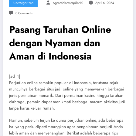
Uncategorized
Agreeablecaterpillar10
April 6, 2024
0 Comments
Pasang Taruhan Online
dengan Nyaman dan
Aman di Indonesia
[ad_1]
Perjudian online semakin populer di Indonesia, terutama sejak
munculnya berbagai situs judi online yang menawarkan berbagai
jenis permainan menarik. Dari permainan kasino hingga taruhan
olahraga, pemain dapat menikmati berbagai macam aktivitas judi
tanpa harus keluar rumah.
Namun, sebelum terjun ke dunia perjudian online, ada beberapa
hal yang perlu dipertimbangkan agar pengalaman berjudi Anda
lebih aman dan menyenangkan. Berikut adalah beberapa tips