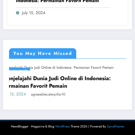
Indonesia: Permainan Favorit Pemain
July 15, 2024
You May Have Missed
UNCATEGORIZED
a Judi Online di Indonesia:
Mengenal Dunia Ju
it Pemain
Dari Slot Online
ecaterpillar10
July 5, 2024
agreeableca
NewsBlogger - Magazine & Blog
WordPress
Theme 2026 | Powered By
SpiceThemes