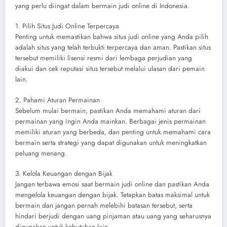
yang perlu diingat dalam bermain judi online di Indonesia.
1. Pilih Situs Judi Online Terpercaya
Penting untuk memastikan bahwa situs judi online yang Anda pilih
adalah situs yang telah terbukti terpercaya dan aman. Pastikan situs
tersebut memiliki lisensi resmi dari lembaga perjudian yang
diakui dan cek reputasi situs tersebut melalui ulasan dari pemain
lain.
2. Pahami Aturan Permainan
Sebelum mulai bermain, pastikan Anda memahami aturan dari
permainan yang ingin Anda mainkan. Berbagai jenis permainan
memiliki aturan yang berbeda, dan penting untuk memahami cara
bermain serta strategi yang dapat digunakan untuk meningkatkan
peluang menang.
3. Kelola Keuangan dengan Bijak
Jangan terbawa emosi saat bermain judi online dan pastikan Anda
mengelola keuangan dengan bijak. Tetapkan batas maksimal untuk
bermain dan jangan pernah melebihi batasan tersebut, serta
hindari berjudi dengan uang pinjaman atau uang yang seharusnya
digunakan untuk kebutuhan lain.