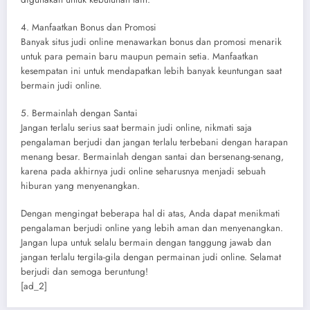
4. Manfaatkan Bonus dan Promosi
Banyak situs judi online menawarkan bonus dan promosi menarik
untuk para pemain baru maupun pemain setia. Manfaatkan
kesempatan ini untuk mendapatkan lebih banyak keuntungan saat
bermain judi online.
5. Bermainlah dengan Santai
Jangan terlalu serius saat bermain judi online, nikmati saja
pengalaman berjudi dan jangan terlalu terbebani dengan harapan
menang besar. Bermainlah dengan santai dan bersenang-senang,
karena pada akhirnya judi online seharusnya menjadi sebuah
hiburan yang menyenangkan.
Dengan mengingat beberapa hal di atas, Anda dapat menikmati
pengalaman berjudi online yang lebih aman dan menyenangkan.
Jangan lupa untuk selalu bermain dengan tanggung jawab dan
jangan terlalu tergila-gila dengan permainan judi online. Selamat
berjudi dan semoga beruntung!
[ad_2]