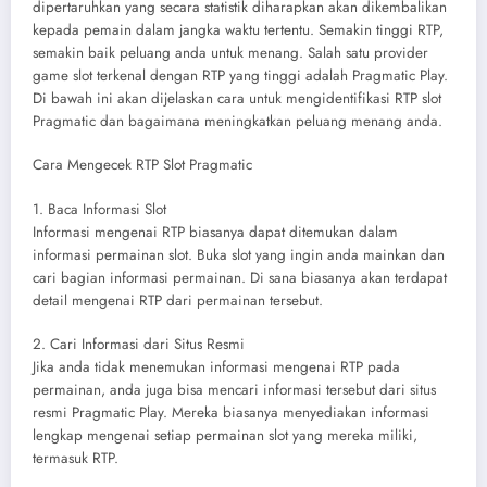
dipertaruhkan yang secara statistik diharapkan akan dikembalikan
kepada pemain dalam jangka waktu tertentu. Semakin tinggi RTP,
semakin baik peluang anda untuk menang. Salah satu provider
game slot terkenal dengan RTP yang tinggi adalah Pragmatic Play.
Di bawah ini akan dijelaskan cara untuk mengidentifikasi RTP slot
Pragmatic dan bagaimana meningkatkan peluang menang anda.
Cara Mengecek RTP Slot Pragmatic
1. Baca Informasi Slot
Informasi mengenai RTP biasanya dapat ditemukan dalam
informasi permainan slot. Buka slot yang ingin anda mainkan dan
cari bagian informasi permainan. Di sana biasanya akan terdapat
detail mengenai RTP dari permainan tersebut.
2. Cari Informasi dari Situs Resmi
Jika anda tidak menemukan informasi mengenai RTP pada
permainan, anda juga bisa mencari informasi tersebut dari situs
resmi Pragmatic Play. Mereka biasanya menyediakan informasi
lengkap mengenai setiap permainan slot yang mereka miliki,
termasuk RTP.