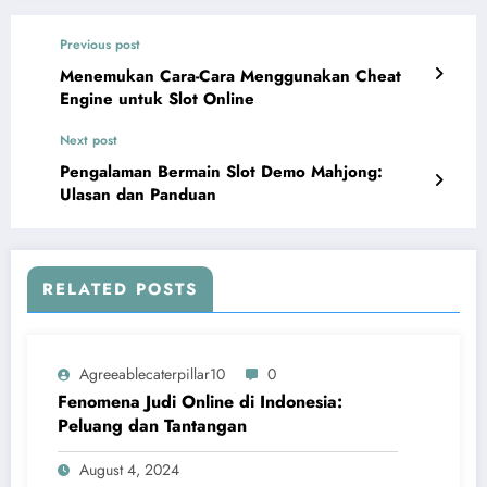
Previous post
Menemukan Cara-Cara Menggunakan Cheat
Engine untuk Slot Online
Next post
Pengalaman Bermain Slot Demo Mahjong:
Ulasan dan Panduan
RELATED POSTS
Agreeablecaterpillar10
0
Fenomena Judi Online di Indonesia:
Peluang dan Tantangan
August 4, 2024