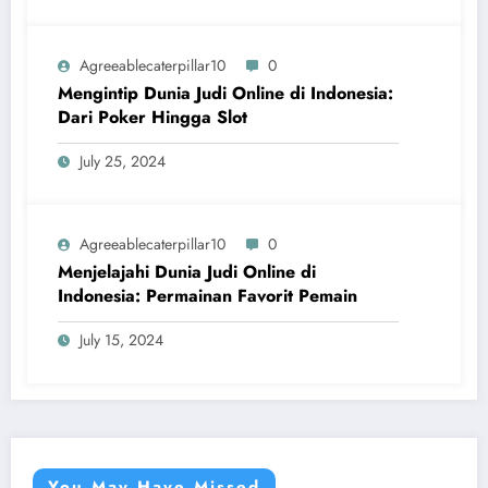
Agreeablecaterpillar10
0
Mengintip Dunia Judi Online di Indonesia:
Dari Poker Hingga Slot
July 25, 2024
Agreeablecaterpillar10
0
Menjelajahi Dunia Judi Online di
Indonesia: Permainan Favorit Pemain
July 15, 2024
You May Have Missed