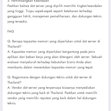
5. Pertimbangkan Keandalan
Pastikan bahwa slot server yang dipilih memiliki tingkat keandalan
yang tinggi. Tinjau aspek-aspek seperti ketahanan terhadap
gangguan listrik, manajemen pemeliharaan, dan dukungan teknis
yang tersedia.
FAQ
Q: Berapa kapasitas memori yang diperlukan untuk slot server di
Thailand?
A: Kapasitas memori yang diperlukan bergantung pada jenis
aplikasi dan beban kerja yang akan ditangani oleh server. Sebuah
evaluasi menyeluruh terhadap kebutuhan bisnis Anda akan
membantu dalam menentukan kapasitas memori yang tepat.
Q: Bagaimana dengan dukungan teknis untuk slot server di
Thailand?
A: Vendor slot server yang terpercaya biasanya menyediakan
dukungan teknis yang baik di Thailand. Pastikan untuk memilih
vendor yang memiliki reputasi yang baik dalam hal dukungan
teknis.