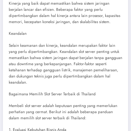
Kinerja yang baik dapat memastikan bahwa sistem jaringan
berjalan lancar dan efisien. Beberapa faktor yang perlu
dipertimbangkan dalam hal kinerja antara lain prosesor, kapasitas
memori, kecepatan koneksi jaringan, dan skalabilitas sistem.
Keandalan
Selain keamanan dan kinerja, keandalan merupakan faktor lain
yang perlu dipertimbangkan. Keandalan slot server penting untuk
memastikan bahwa sistem jaringan dapat berjalan tanpa gangguan
atau downtime yang berkepanjangan. Faktor-faktor seperti
ketahanan terhadap gangguan listrik, manajemen pemeliharaan,
dan dukungan teknis juga perlu dipertimbangkan dalam hal
keandalan.
Bagaimana Memilih Slot Server Terbaik di Thailand
Membeli slot server adalah keputusan penting yang memerlukan
perhatian yang cermat. Berikut ini adalah beberapa panduan
dalam memilih slot server terbaik di Thailand:
1. Evaluasi Kebutuhan Bisnis Anda