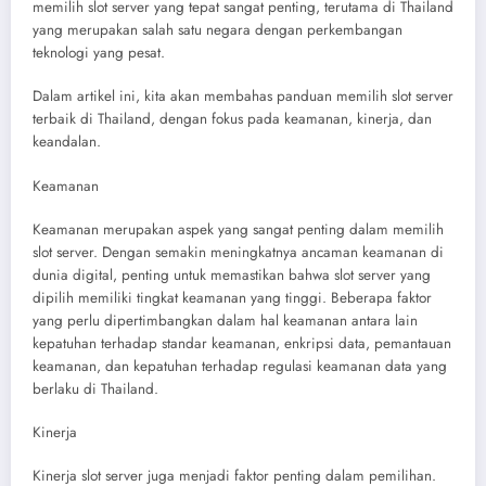
memilih slot server yang tepat sangat penting, terutama di Thailand
yang merupakan salah satu negara dengan perkembangan
teknologi yang pesat.
Dalam artikel ini, kita akan membahas panduan memilih slot server
terbaik di Thailand, dengan fokus pada keamanan, kinerja, dan
keandalan.
Keamanan
Keamanan merupakan aspek yang sangat penting dalam memilih
slot server. Dengan semakin meningkatnya ancaman keamanan di
dunia digital, penting untuk memastikan bahwa slot server yang
dipilih memiliki tingkat keamanan yang tinggi. Beberapa faktor
yang perlu dipertimbangkan dalam hal keamanan antara lain
kepatuhan terhadap standar keamanan, enkripsi data, pemantauan
keamanan, dan kepatuhan terhadap regulasi keamanan data yang
berlaku di Thailand.
Kinerja
Kinerja slot server juga menjadi faktor penting dalam pemilihan.