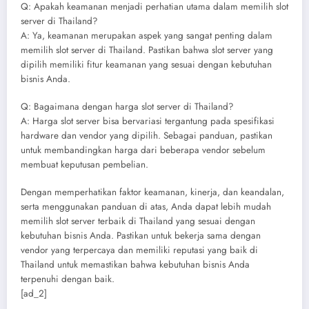
Q: Apakah keamanan menjadi perhatian utama dalam memilih slot
server di Thailand?
A: Ya, keamanan merupakan aspek yang sangat penting dalam
memilih slot server di Thailand. Pastikan bahwa slot server yang
dipilih memiliki fitur keamanan yang sesuai dengan kebutuhan
bisnis Anda.
Q: Bagaimana dengan harga slot server di Thailand?
A: Harga slot server bisa bervariasi tergantung pada spesifikasi
hardware dan vendor yang dipilih. Sebagai panduan, pastikan
untuk membandingkan harga dari beberapa vendor sebelum
membuat keputusan pembelian.
Dengan memperhatikan faktor keamanan, kinerja, dan keandalan,
serta menggunakan panduan di atas, Anda dapat lebih mudah
memilih slot server terbaik di Thailand yang sesuai dengan
kebutuhan bisnis Anda. Pastikan untuk bekerja sama dengan
vendor yang terpercaya dan memiliki reputasi yang baik di
Thailand untuk memastikan bahwa kebutuhan bisnis Anda
terpenuhi dengan baik.
[ad_2]