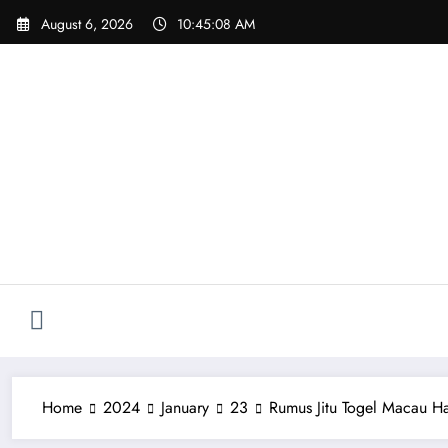
Skip
August 6, 2026
10:45:08 AM
to
content
Home
2024
January
23
Rumus Jitu Togel Macau Har