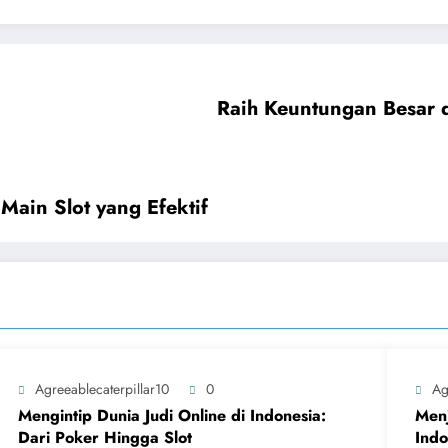
Raih Keuntungan Besar 
ain Slot yang Efektif
Agreeablecaterpillar10
0
Ag
Mengintip Dunia Judi Online di Indonesia:
Menj
Dari Poker Hingga Slot
Indo