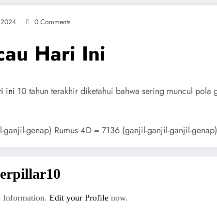
, 2024
0 Comments
au Hari Ini
i ini
10 tahun terakhir diketahui bahwa sering muncul pola ga
ganjil-genap) Rumus 4D = 7136 (ganjil-ganjil-ganjil-genap
erpillar10
 Information.
Edit your Profile
now.